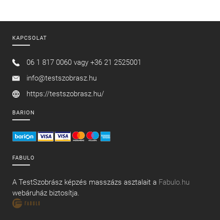
KAPCSOLAT
06 1 817 0060 vagy
+36 21 2525001
info@testszobrasz.hu
https://testszobrasz.hu/
BARION
FABULO
A TestSzobrász képzés masszázs asztalait a
Fabulo.hu
webáruház biztosítja.