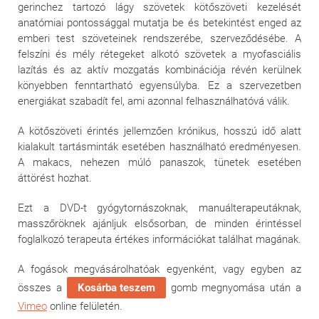
gerinchez tartozó lágy szövetek kötőszöveti kezelését
anatómiai pontossággal mutatja be és betekintést enged az
emberi test szöveteinek rendszerébe, szerveződésébe. A
felszíni és mély rétegeket alkotó szövetek a myofasciális
lazítás és az aktív mozgatás kombinációja révén kerülnek
könyebben fenntartható egyensúlyba. Ez a szervezetben
energiákat szabadít fel, ami azonnal felhasználhatóvá válik.
A kötőszöveti érintés jellemzően krónikus, hosszú idő alatt
kialakult tartásminták esetében használható eredményesen.
A makacs, nehezen múló panaszok, tünetek esetében
áttörést hozhat.
Ezt a DVD-t gyógytornászoknak, manuálterapeutáknak,
masszőröknek ajánljuk elsősorban, de minden érintéssel
foglalkozó terapeuta értékes információkat találhat magának.
A fogások megvásárolhatóak egyenként, vagy egyben az
összes a
Kosárba teszem
gomb megnyomása után a
Vimeo
online felületén.