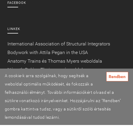
FACEBOOK
LINKEK
International Association of Structural Integrators
Bodywork with Attila Pegan in the USA
Anatomy Trains és Thomas Myers weboldala
Németh Balázs Thaimasszázs oldala
A cookie-k arra szolgálnak, hogy segítsék a
Rendben
Fascia research congress
weboldal optimális működését, és fokozzák a
FMS és SFMA
felhasználói élményt. További információkért olvasd el a
Sport for Life (Canada)
sütikre vonatkozó irányelveinket. Hozzájárulni az "Rendben"
gombra kattintva tudsz, vagy a sütikről szóló értesítés
lemondásával tudod lezárni.
©2026 TestSzobrász
Adatvédelmi tájékoztató
ÁSZF