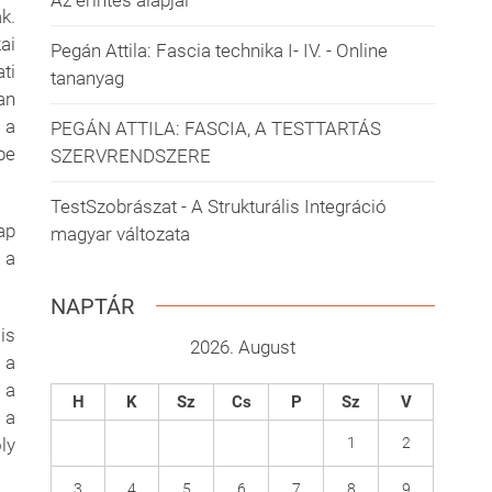
Az érintés alapjai
k.
ai
Pegán Attila: Fascia technika I- IV. - Online
ti
tananyag
an
 a
PEGÁN ATTILA: FASCIA, A TESTTARTÁS
be
SZERVRENDSZERE
TestSzobrászat - A Strukturális Integráció
ap
magyar változata
 a
NAPTÁR
is
2026. August
 a
 a
H
K
Sz
Cs
P
Sz
V
 a
1
2
ly
3
4
5
6
7
8
9