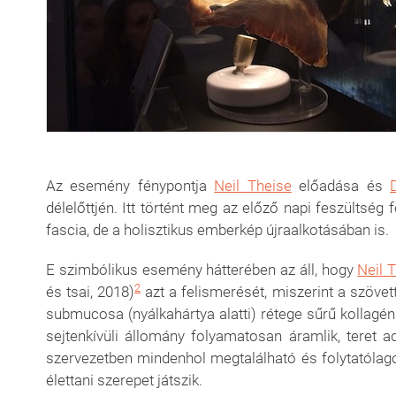
Az esemény fénypontja
Neil Theise
előadása és
délelőttjén. Itt történt meg az előző napi feszültsé
fascia, de a holisztikus emberkép újraalkotásában is.
E szimbólikus esemény hátterében az áll, hogy
Neil 
2
és tsai, 2018)
azt a felismerését, miszerint a szövet
submucosa (nyálkahártya alatti) rétege sűrű kollagén
sejtenkívüli állomány folyamatosan áramlik, teret 
szervezetben mindenhol megtalálható és folytatólago
élettani szerepet játszik.