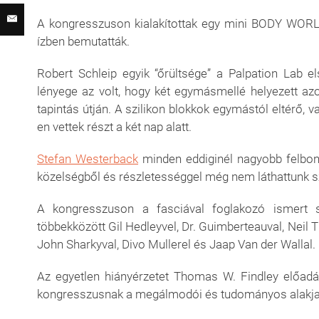
A kongresszuson kialakítottak egy mini BODY WORLD ki
ízben bemutatták.
Robert Schleip egyik “őrültsége” a Palpation Lab e
lényege az volt, hogy két egymásmellé helyezett azo
tapintás útján. A szilikon blokkok egymástól eltérő, 
en vettek részt a két nap alatt.
Stefan Westerback
minden eddiginél nagyobb felbont
közelségből és részletességgel még nem láthattunk s
A kongresszuson a fasciával foglakozó ismert sz
többekközött Gil Hedleyvel, Dr. Guimberteauval, Neil 
John Sharkyval, Divo Mullerel és Jaap Van der Wallal.
Az egyetlen hiányérzetet Thomas W. Findley előadá
kongresszusnak a megálmodói és tudományos alakja