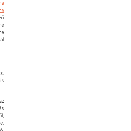
na
ne
ző
he
ne
al
s.
is
 az
és
l,
e.
ó.