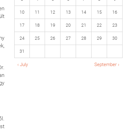
en
10
11
12
13
14
15
16
lt
17
18
19
20
21
22
23
ny
24
25
26
27
28
29
30
k,
31
‹ July
September ›
r.
an
gy
l.
st