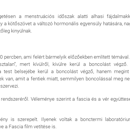
etésen a menstruációs időszak alatti alhasi fájdalmakk
gy a kötőszövet a változó hormonális egyensúly hatására, na
leg kinyúlnak.
 20 percben, ami felért bármelyik előzőekben említett témával.
talan”, mert kívülről, kívülre kerül a boncolást végző.
a test belsejébe kerül a boncolást végző, hanem megint
lek van, amit a fentiek miatt, semmilyen boncolással meg n
 szervezi.
ris rendszeréről. Véleménye szerint a fascia és a vér együttes
y is szerepelt. Ilyenek voltak a bonctermi laboratóriu
e a Fascia film vetítése is.