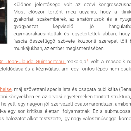
Különös jelentősége volt az ezévi kongresszusna
Most először történt meg ugyanis, hogy a klinik
gyakorlati szakemberek, az anatómusok és a nyuga
gyógyászat képviselői jó hangulatb
egymásrakacsintottak és egyetértettek abban, hogy
fascia összefüggő szövete központi szerepet tölt 
munkájukban, az ember megismerésében.
1
Dr. Jean-Claude Guimberteau
reakciója
volt a második n
g feloldódása és a kéznyújtás, ami egy fontos lépés nem csak
Theise
, máj szövettani specialista és csapata publikálta (Bena
tani könyvekben és az orvosi egyetemeken tanított struktúra,
 helyett, egy nagyon jól szervezett csatornarendszer, amiben
adva egy sor kritikus élettani folyamatnak. Ez a submucosa
s hálózatot alkot testszerte, így nagy valószínűséggel komo