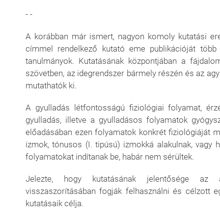
- -
A korábban már ismert, nagyon komoly kutatási ere
címmel rendelkező kutató eme publikációját töb
tanulmányok. Kutatásának központjában a fájdalom
szövetben, az idegrendszer bármely részén és az agyba
mutathatók ki.
A gyulladás létfontosságú fiziológiai folyamat, érzés
gyulladás, illetve a gyulladásos folyamatok gyógysz
előadásában ezen folyamatok konkrét fiziológiáját mut
izmok, tónusos (I. tipúsú) izmokká alakulnak, vagy 
folyamatokat indítanak be, habár nem sérültek.
Jelezte, hogy kutatásának jelentősége az ált
visszaszorításában fogják felhasználni és célzott
kutatásaik célja.