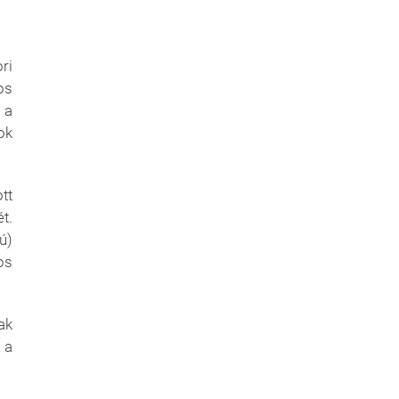
ri
os
 a
ok
tt
t.
ú)
os
ak
 a