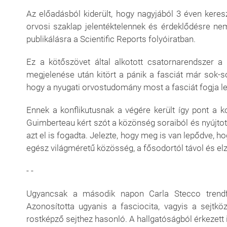
Az előadásból kiderült, hogy nagyjából 3 éven keres
orvosi szaklap jelentéktelennek és érdeklődésre nem
publikálásra a Scientific Reports folyóiratban.
Ez a kötőszövet által alkotott csatornarendszer a
megjelenése után kitört a pánik a fasciát már sok-
hogy a nyugati orvostudomány most a fasciát fogja le
Ennek a konflikutusnak a végére került így pont a 
Guimberteau kért szót a közönség soraiból és nyújtott
azt el is fogadta. Jelezte, hogy meg is van lepődve, h
egész világméretű közösség, a fősodortól távol és elzá
- -
Ugyancsak a második napon Carla Stecco trendfor
Azonosította ugyanis a fasciocita, vagyis a sejtköz
rostképző sejthez hasonló. A hallgatóságból érkezett 