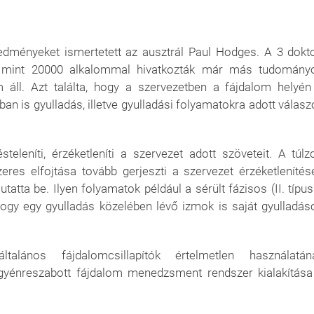
dményeket ismertetett az ausztrál Paul Hodges. A 3 dokto
b mint 20000 alkalommal hivatkozták már más tudomány
 áll. Azt találta, hogy a szervezetben a fájdalom helyén
n is gyulladás, illetve gyulladási folyamatokra adott válasz
teleníti, érzéketleníti a szervezet adott szöveteit. A túlzo
eres elfojtása tovább gerjeszti a szervezet érzéketlenítésé
atta be. Ilyen folyamatok például a sérült fázisos (II. típus
hogy egy gyulladás közelében lévő izmok is saját gyulladás
alános fájdalomcsillapítók értelmetlen használatán
 egyénreszabott fájdalom menedzsment rendszer kialakítása