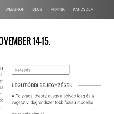
WEBSHOP
BLOG
ÁRAINK
KAPCSOLAT
OVEMBER 14-15.
is
ch
en
LEGUTÓBBI BEJEGYZÉSEK
és
t.
A Polyvagal theory, avagy a bolygó ideg és a
k,
vegetatív idegrendszer több fázisú modellje
.