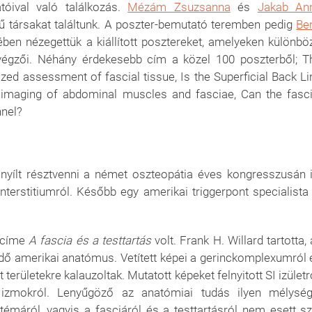
óival való találkozás.
Mézám Zsuzsanna
és
Jakab An
 társakat találtunk. A poszter-bemutató teremben pedig
Be
ében nézegettük a kiállított posztereket, amelyeken különbö
k végzői. Néhány érdekesebb cím a közel 100 poszterből; T
zed assessment of fascial tissue, Is the Superficial Back Li
d imaging of abdominal muscles and fasciae, Can the fasci
nnel?
yílt résztvenni a német oszteopátia éves kongresszusán i
nterstitiumról. Később egy amerikai triggerpont specialista 
k címe
A fascia és a testtartás
volt. Frank H. Willard tartotta,
dő amerikai anatómus. Vetített képei a gerinckomplexumról 
rületekre kalauzoltak. Mutatott képeket felnyitott SI izületrő
es izmokról. Lenyűgöző az anatómiai tudás ilyen mélység
émáról, vagyis a fasciáról és a testtartásról nem esett sz