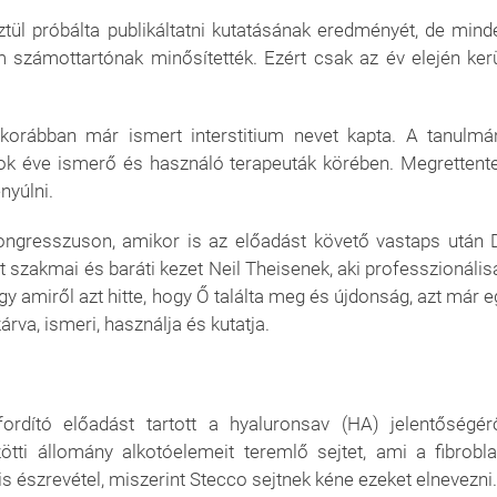
ztül próbálta publikáltatni kutatásának eredményét, de mind
 számottartónak minősítették. Ezért csak az év elején kerü
 korábban már ismert interstitium nevet kapta. A tanulmá
sok éve ismerő és használó terapeuták körében. Megrettente
nyúlni.
kongresszuson, amikor is az előadást követő vastaps után D
 szakmai és baráti kezet Neil Theisenek, aki professzionális
ogy amiről azt hitte, hogy Ő találta meg és újdonság, azt már e
rva, ismeri, használja és kutatja.
dító előadást tartott a hyaluronsav (HA) jelentőségérő
ötti állomány alkotóelemeit teremlő sejtet, ami a fibrobla
is észrevétel, miszerint Stecco sejtnek kéne ezeket elnevezni.