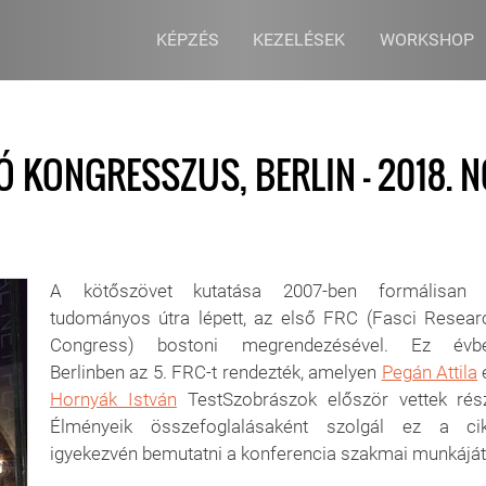
KÉPZÉS
KEZELÉSEK
WORKSHOP
 KONGRESSZUS, BERLIN - 2018. N
A kötőszövet kutatása 2007-ben formálisan 
tudományos útra lépett, az első FRC (Fasci Resear
Congress) bostoni megrendezésével. Ez évb
Berlinben az 5. FRC-t rendezték, amelyen
Pegán Attila
Hornyák István
TestSzobrászok először vettek rész
Élményeik összefoglalásaként szolgál ez a cik
igyekezvén bemutatni a konferencia szakmai munkáját