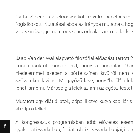
Carla Stecco az előadásokat követő panelbeszélg
foglalkozott. Kutatásai abba az irányba mutatnak, ho
valószínűséggel nem összehúzódnak, hanem ellenkező
- -
Jaap Van der Wal alapvető filozófiai előadást tartott
boncolásokról mondta azt, hogy a boncolás “hasz
hiedelemmel szeben a bőrfelszínen kívülről nem 
szöveteken kívülre. Meggyőződése, hogy “belül” a lé
lehet ismerni. Márpedig a lélek az ami az egész testet
Mutatott egy diát állatok, cápa, illetve kutya kapillá
alkotja a lelket.
A kongresszus programjában több előzetes esemén
gyakorlati workshop, faciatechnikák workshopjai, illetv