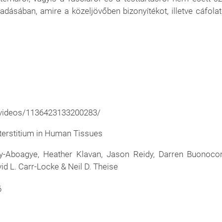
dásában, amire a közeljövőben bizonyítékot, illetve cáfolat
videos/1136423133200283/
nterstitium in Human Tissues
ey-Aboagye, Heather Klavan, Jason Reidy, Darren Buonocor
d L. Carr-Locke & Neil D. Theise
6