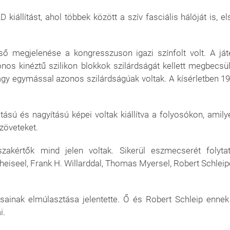
állítást, ahol többek között a szív fasciális hálóját is, el
lső megjelenése a kongresszuson igazi színfolt volt. A ját
nos kinéztű szilikon blokkok szilárdságát kellett megbecsül
vagy egymással azonos szilárdságúak voltak. A kísérletben 19
ású és nagyítású képei voltak kiállítva a folyosókon, amily
zöveteket.
akértők mind jelen voltak. Sikerül eszmecserét folytat
Theiseel, Frank H. Willarddal, Thomas Myersel, Robert Schleipe
sainak elmúlasztása jelentette. Ő és Robert Schleip ennek
i.