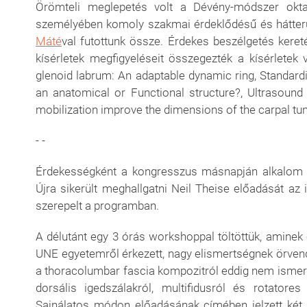
Örömteli meglepetés volt a Dévény-módszer oktat
személyében komoly szakmai érdeklődésű és hátterű
Máté
val futottunk össze. Érdekes beszélgetés keret
kísérletek megfigyeléseit összegezték a kísérlete
glenoid labrum: An adaptable dynamic ring, Standardi
an anatomical or Functional structure?, Ultrasoun
mobilization improve the dimensions of the carpal tu
- -
Érdekességként a kongresszus másnapján alkalom n
Újra sikerült meghallgatni Neil Theise előadását az i
szerepelt a programban.
A délutánt egy 3 órás workshoppal töltöttük, amine
UNE egyetemről érkezett, nagy elismertségnek örven
a thoracolumbar fascia kompozitról eddig nem ismert te
dorsális igedszálakról, multifidusról és rotator
Sajnálatos módon előadásának címében jelzett két t