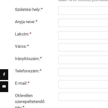
*
Születési hely
:
*
Anyja neve
:
*
Lakcím
:
*
Város
:
*
Irányítószám
:
*
Telefonszám
:
*
E-mail
:
Oklevélen
szerepeltetendõ
*
név
: