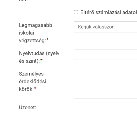
Eltérõ számlázási adato
Legmagasabb
iskolai
*
végzettség
:
Nyelvtudás (nyelv
*
és szint)
:
Személyes
érdeklődési
*
körök
:
Üzenet
: