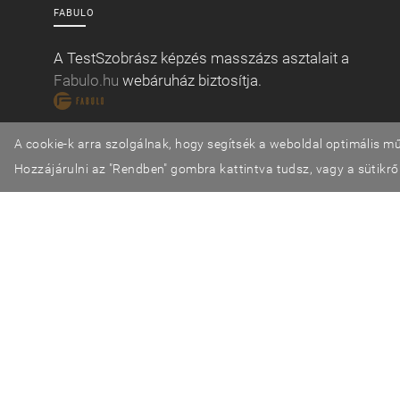
FABULO
A TestSzobrász képzés masszázs asztalait a
Fabulo.hu
webáruház biztosítja.
A cookie-k arra szolgálnak, hogy segítsék a weboldal optimális mű
Hozzájárulni az "Rendben" gombra kattintva tudsz, vagy a sütikről