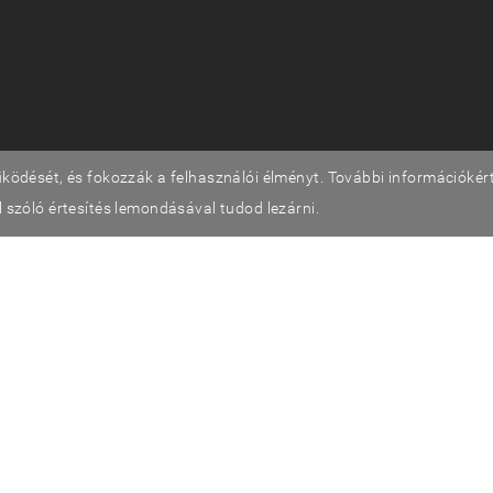
ködését, és fokozzák a felhasználói élményt. További információkért 
 szóló értesítés lemondásával tudod lezárni.
Adatvédelmi tájékoztató
ÁSZF
©2026 TestSzobrász