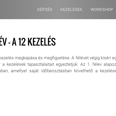
KÉPZÉS
KEZELÉSEK
WORKSHOP
V - A 12 KEZELÉS
kezelés megkapása és megfigyelése. A félévet végig kíséri e
a kezelések tapasztalaitait egyeztetjük. Az 1. félév alapo
ban, amellyel saját időbeosztásban követhető a kezelés