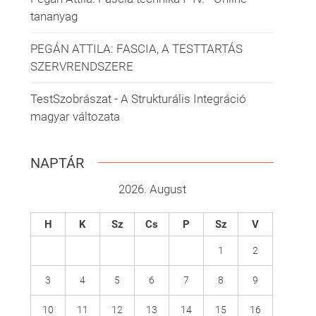
tananyag
PEGÁN ATTILA: FASCIA, A TESTTARTÁS
SZERVRENDSZERE
TestSzobrászat - A Strukturális Integráció
magyar változata
NAPTÁR
2026. August
H
K
Sz
Cs
P
Sz
V
1
2
3
4
5
6
7
8
9
10
11
12
13
14
15
16