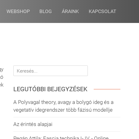
WEBSHOP
BLOG
ÁRAINK
KAPCSOLAT
gy
zó
ek
LEGUTÓBBI BEJEGYZÉSEK
A Polyvagal theory, avagy a bolygó ideg és a
vegetatív idegrendszer több fázisú modellje
Az érintés alapjai
Pegán Attila: Fascia technika I- IV. - Online