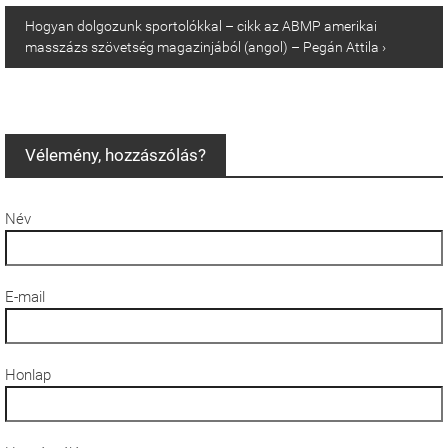
Hogyan dolgozunk sportolókkal – cikk az ABMP amerikai
masszázs szövetség magazinjából (angol) – Pegán Attila ›
Vélemény, hozzászólás?
Név
E-mail
Honlap