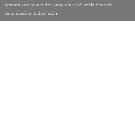
gombra kattintva tudsz, vagy a sütikről szóló értesítés
lemondásával tudod lezárni.
©2026 TestSzobrász
Adatvédelmi tájékoztató
ÁSZF