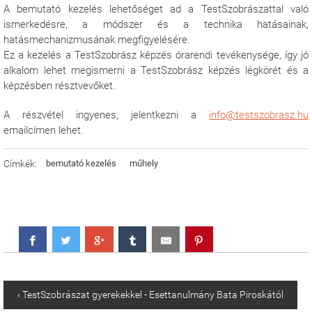
A bemutató kezelés lehetőséget ad a TestSzobrászattal való
ismerkedésre, a módszer és a technika hatásainak,
hatásmechanizmusának megfigyelésére.
Ez a kezelés a TestSzobrász képzés órarendi tevékenysége, így jó
alkalom lehet megismerni a TestSzobrász képzés légkörét és a
képzésben résztvevőket.
A részvétel ingyenes, jelentkezni a
info@testszobrasz.hu
emailcímen lehet.
Címkék:
bemutató kezelés
műhely
‹ TestSzobrászat gyerekekkel - Esettanulmány Bata Piroskától