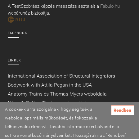
A TestSzobrász képzés masszázs asztalait a
Fabulo.hu
webáruház biztosítja.
FACEBOOK
LINKEK
International Association of Structural Integrators
Bodywork with Attila Pegan in the USA
Anatomy Trains és Thomas Myers weboldala
Németh Balázs Thaimasszázs oldala
A cookie-k arra szolgálnak, hogy segítsék a
Rendben
Fascia research congress
weboldal optimális működését, és fokozzák a
FMS és SFMA
felhasználói élményt. További információkért olvasd el a
Sport for Life (Canada)
sütikre vonatkozó irányelveinket. Hozzájárulni az "Rendben"