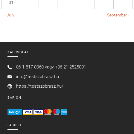
31
‹ July
September ›
KAPCSOLAT
06 1 817 0060 vagy
+36 21 2525001
info@testszobrasz.hu
https://testszobrasz.hu/
BARION
FABULO