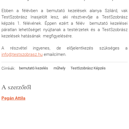
Ebben a félévben a bemutató kezelések alanya Szilárd, vak
TestSzobrász Inasjelölt lesz, aki résztvevője a TestSzobrász
képzés 1. félévének. Éppen ezért a félév bemutató kezelései
páratlan lehetőséget nyújtanak a testérzetek és a TestSzobrász
kezelések hatásának megfigyelésére.
A részvétel ingyenes, de előjelentkezés szükséges a
info@testszobrasz.hu
emailcímen.
Címkék:
bemutató kezelés
műhely
TestSzobrász Képzés
A szerzőről
Pegán Attila