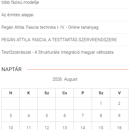
több fázisú modellje
Az érintés alapjai
Pegán Attila: Fascia technika I- IV. - Online tananyag
PEGÁN ATTILA: FASCIA, A TESTTARTÁS SZERVRENDSZERE
TestSzobrászat - A Strukturális Integráció magyar változata
NAPTÁR
2026. August
H
K
Sz
Cs
P
Sz
V
1
2
3
4
5
6
7
8
9
10
11
12
13
14
15
16