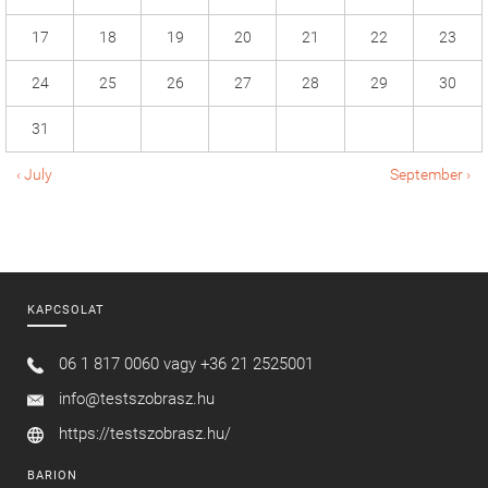
17
18
19
20
21
22
23
24
25
26
27
28
29
30
31
‹ July
September ›
KAPCSOLAT
06 1 817 0060 vagy
+36 21 2525001
info@testszobrasz.hu
https://testszobrasz.hu/
BARION