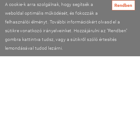
A cookie-k arra szolgálnak, hogy segítsék a
Rendben
Fascia research congress
weboldal optimális működését, és fokozzák a
FMS és SFMA
felhasználói élményt. További információkért olvasd el a
Sport for Life (Canada)
sütikre vonatkozó irányelveinket. Hozzájárulni az "Rendben"
gombra kattintva tudsz, vagy a sütikről szóló értesítés
lemondásával tudod lezárni.
©2026 TestSzobrász
Adatvédelmi tájékoztató
ÁSZF