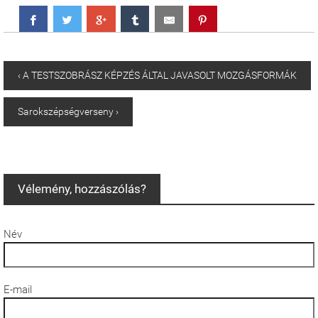
‹ A TESTSZOBRÁSZ KÉPZÉS ÁLTAL JAVASOLT MOZGÁSFORMÁK
Sarokszépségverseny ›
Vélemény, hozzászólás?
Név
E-mail