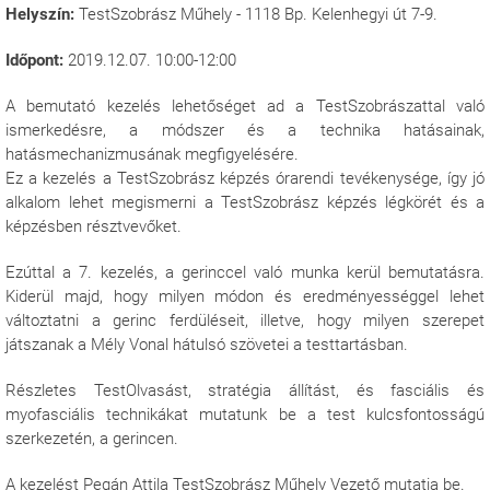
Helyszín:
TestSzobrász Műhely - 1118 Bp. Kelenhegyi út 7-9.
Időpont:
2019.12.07. 10:00-12:00
A bemutató kezelés lehetőséget ad a TestSzobrászattal való
ismerkedésre, a módszer és a technika hatásainak,
hatásmechanizmusának megfigyelésére.
Ez a kezelés a TestSzobrász képzés órarendi tevékenysége, így jó
alkalom lehet megismerni a TestSzobrász képzés légkörét és a
képzésben résztvevőket.
Ezúttal a 7. kezelés, a gerinccel való munka kerül bemutatásra.
Kiderül majd, hogy milyen módon és eredményességgel lehet
változtatni a gerinc ferdüléseit, illetve, hogy milyen szerepet
játszanak a Mély Vonal hátulsó szövetei a testtartásban.
Részletes TestOlvasást, stratégia állítást, és fasciális és
myofasciális technikákat mutatunk be a test kulcsfontosságú
szerkezetén, a gerincen.
A kezelést Pegán Attila TestSzobrász Műhely Vezető mutatja be.